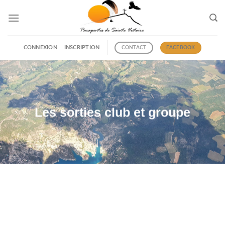
Passer
au
contenu
CONNEXION
INSCRIPTION
CONTACT
FACEBOOK
Les sorties club et groupe