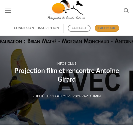
Passer
au
contenu
CONNEXION
INSCRIPTION
CONTACT
FACEBOOK
INFOS CLUB
Projection film et rencontre Antoine
Girard
PUBLIÉ LE
11 OCTOBRE 2024
PAR
ADMIN